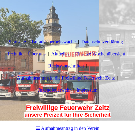
Startseite
Brandsicherheitswache
Datenschutzerklärung
Technik
Über uns
Aktuelles
Einsätze Wochenübersicht
Rechtsvorschriften
Aufnahmeantrag in die Freiwillige Feuerwehr Zeitz
Jugendfeuerwehr
Impressum
Freiwillige Feuerwehr Zeitz
unsere Freizeit für Ihre Sicherheit
Aufnahmeantrag in den Verein