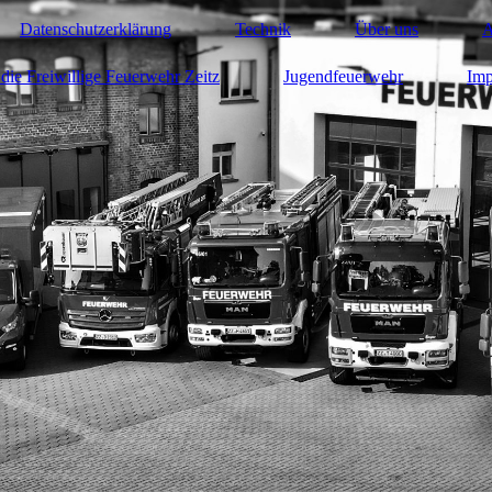
Datenschutzerklärung
Technik
Über uns
A
die Freiwillige Feuerwehr Zeitz
Jugendfeuerwehr
Imp