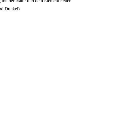
 mit der Natur und dem Element Feuer.
und Dunkel)