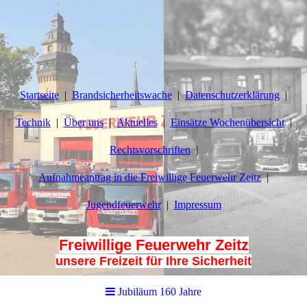
Startseite
Brandsicherheitswache
Datenschutzerklärung
Technik
Über uns
Aktuelles
Einsätze Wochenübersicht
Rechtsvorschriften
Aufnahmeantrag in die Freiwillige Feuerwehr Zeitz
Jugendfeuerwehr
Impressum
Freiwillige Feuerwehr Zeitz
unsere Freizeit für Ihre Sicherheit
Jubiläum 160 Jahre